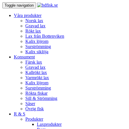
Toggle navigation
Våra produkter
Norsk lax
Gravad lax
Rökt lax
Lax från Bottenviken
Kalix löjrom
Surströmming
Kalix siklöja
Konsument
Färsk lax
Gravad lax
Kallrökt lax
Varmrökt lax
Kalix löjrom
Surströmming
Rökta fiskar
Sill & Strömming
Såser
Övrig fisk
R & S
Produkter
Laxprodukter