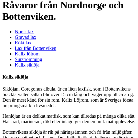
Råvaror från Nordnorge och
Bottenviken.
Norsk lax
Gravad lax
Rökt lax
Lax från Bottenviken
Kalix löjrom
Surströmming
Kalix siklöja
Kalix siklöja
Siklöjan, Coregonus albula, är en liten laxfisk, som i Bottenvikens
bräckta vatten sällan blir över 15 cm lång och väger upp till ca 25 g.
Den är mest känd för sin rom, Kalix Löjrom, som är Sveriges första
ursprungsmärkta livsmedel.
Hanlöjan är en delikat matfisk, som kan tillredas på många olika sätt.
Halstrad, marinerad, rökt eller inlagd ger den en unik matupplevelse.
Bottenvikens siklöja är rik på näringsämnen och fri från miljögifter.
Det rena vattnet och fiskens låga fetthalt gör att halterna av dioxiner