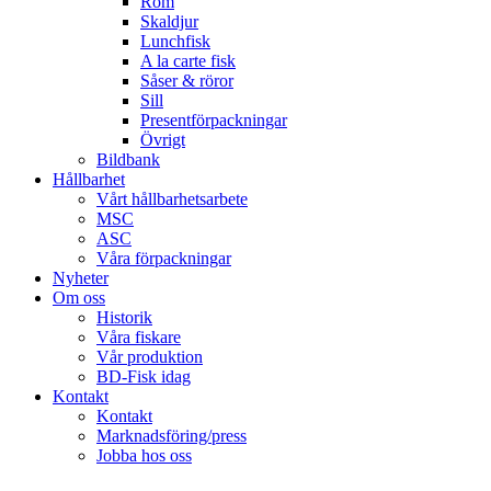
Rom
Skaldjur
Lunchfisk
A la carte fisk
Såser & röror
Sill
Presentförpackningar
Övrigt
Bildbank
Hållbarhet
Vårt hållbarhetsarbete
MSC
ASC
Våra förpackningar
Nyheter
Om oss
Historik
Våra fiskare
Vår produktion
BD-Fisk idag
Kontakt
Kontakt
Marknadsföring/press
Jobba hos oss